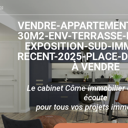
re
VENDRE-APPARTEMENT
30M2-ENV-TERRASSE-
EXPOSITION-SUD-IM
RECENT-2025-PLACE-D
À VENDRE
Le cabinet Côme immobilier e
écoute
pour tous vos projets immo