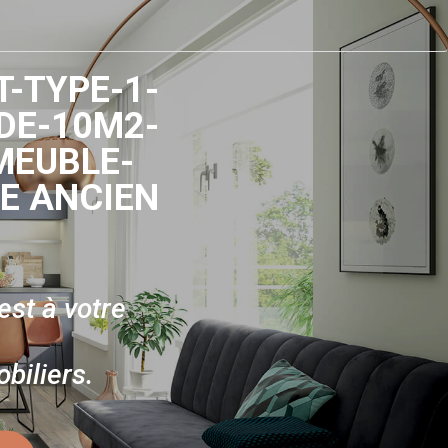
-TYPE-1-
DE-10M2-
MEUBLE-
E ANCIEN
st à votre
biliers.