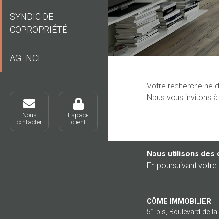
SYNDIC DE
COPROPRIÉTÉ
AGENCE
Votre recherche ne d
Nous vous invitons à 
Nous
Espace
contacter
client
Nous utilisons des 
En poursuivant votre 
CÔME IMMOBILIER
51 bis, Boulevard de l