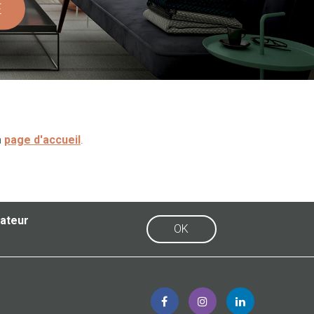
E
a
page d'accueil
.
sateur
OK