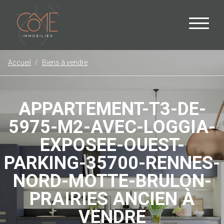
Accueil
Biens à vendre
APPARTEMENT-T3-DE-
5975-M2-AVEC-LOGGIA-
EXPOSEE-OUEST-
PARKING-35700-RENNES-
NORD-MOTTE-BRULON-
PRAIRIES ANCIEN À
VENDRE