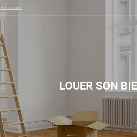
er son bien
LOUER SON BI