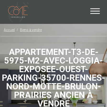
Accueil
Biens à vendre
APPARTEMENT-T3-DE-
5975-M2-AVEC-LOGGIA-
EXPOSEE-OUEST-
PARKING-35700-RENNES-
NORD-MOTTE-BRULON-
PRAIRIES ANCIEN À
VENDRE