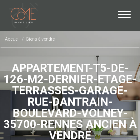
Accueil
Biens à vendre
APPARTEMENT-T5-DE-
126-M2-DERNIER-ETAGE-
TERRASSES-GARAGE-
RUE-DANTRAIN-
BOULEVARD-VOLNEY-
35700-RENNES ANCIEN À
VENDRE