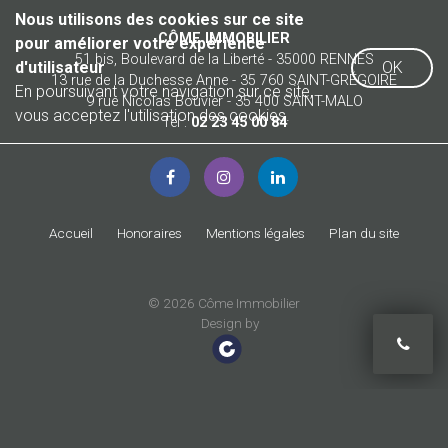
Nous utilisons des cookies sur ce site
CÔME IMMOBILIER
pour améliorer votre expérience
51 bis, Boulevard de la Liberté - 35000 RENNES
d'utilisateur
OK
13 rue de la Duchesse Anne - 35 760 SAINT-GRÉGOIRE
En poursuivant votre navigation sur ce site,
9 rue Nicolas Bouvier - 35 400 SAINT-MALO
vous acceptez l'utilisation des cookies.
Tél :
02 23 45 00 84
Accueil
Honoraires
Mentions légales
Plan du site
© 2026 Côme Immobilier
Design by