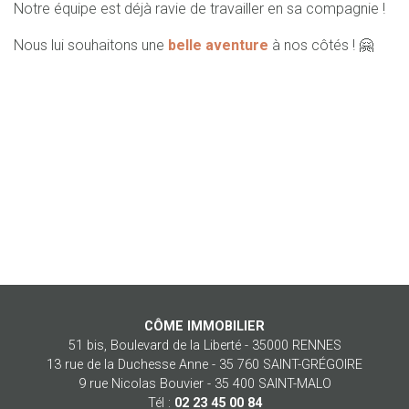
Notre équipe est déjà ravie de travailler en sa compagnie !
Nous lui souhaitons une
belle aventure
à nos côtés ! 🤗
CÔME IMMOBILIER
51 bis, Boulevard de la Liberté - 35000 RENNES
13 rue de la Duchesse Anne - 35 760 SAINT-GRÉGOIRE
9 rue Nicolas Bouvier - 35 400 SAINT-MALO
Tél :
02 23 45 00 84