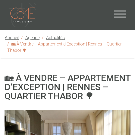
Accueil
Agence
Actualités
🏡 À Vendre – Appartement d’Exception | Rennes – Quartier
Thabor 🌳
🏡 À VENDRE – APPARTEMENT
D’EXCEPTION | RENNES –
QUARTIER THABOR 🌳