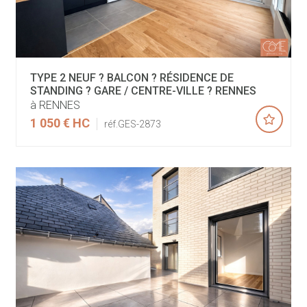
TYPE 2 NEUF ? BALCON ? RÉSIDENCE DE
STANDING ? GARE / CENTRE-VILLE ? RENNES
à RENNES
1 050 €
HC
réf.GES-2873