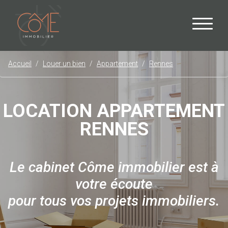
Accueil
Louer un bien
Appartement
Rennes
LOCATION APPARTEMENT
RENNES
Le cabinet Côme immobilier est à
votre écoute
pour tous vos projets immobiliers.